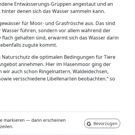
handene Entwässerungs-Grüppen angestaut und an
et, hinter denen sich das Wasser sammeln kann.
gewässer für Moor- und Grasfrösche aus. Das sind
r Wasser führen, sondern vor allem während der
iv flach gehalten sind, erwärmt sich das Wasser darin
 ebenfalls zugute kommt.
ng Naturschutz die optimalen Bedingungen für Tiere
s Angebot annehmen. Hier im Hasenmoor ging der
n wir auch schon Ringelnattern, Waldeidechsen,
sowie versschiedene Libellenarten beobachten.“ so
lle markieren — dann erscheinen
Bevorzugen
zeilen.