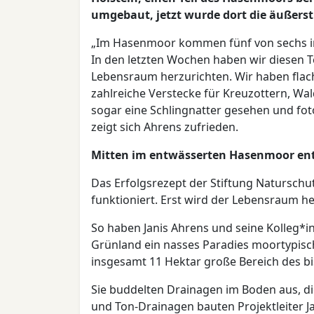
umgebaut, jetzt wurde dort die äußerst 
„Im Hasenmoor kommen fünf von sechs in 
In den letzten Wochen haben wir diesen T
Lebensraum herzurichten. Wir haben flac
zahlreiche Verstecke für Kreuzottern, Wa
sogar eine Schlingnatter gesehen und fotog
zeigt sich Ahrens zufrieden.
Mitten im entwässerten Hasenmoor ent
Das Erfolgsrezept der Stiftung Natursch
funktioniert. Erst wird der Lebensraum he
So haben Janis Ahrens und seine Kolleg*
Grünland ein nasses Paradies moortypisch
insgesamt 11 Hektar große Bereich des b
Sie buddelten Drainagen im Boden aus, di
und Ton-Drainagen bauten Projektleiter J