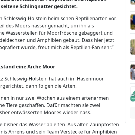
seltene Schlingnatter gesichtet.
Schleswig-Holstein heimischen Reptilienarten vor.
eil des Moors nasser gemacht, um ihn als
he Wasserstellen für Moorfrösche gebaggert und
ldeidechsen und Amphibien gebaut. Dass hier jetzt
rafiert wurde, freut mich als Reptilien-Fan sehr.“
stand eine Arche Moor
utz Schleswig-Holstein hat auch im Hasenmoor
rgerichtet, dann folgen die Arten.
innen in nur zwei Wochen aus einem artenarmen
e Tiere geschaffen. Dafür machten sie zwei
isher entwässerten Moores wieder nass.
e bisher das Wasser ableiten. Aus alten Zaunpfosten
anis Ahrens und sein Team Verstecke für Amphibien