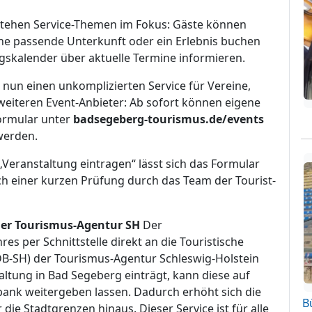
stehen Service-Themen im Fokus: Gäste können
ine passende Unterkunft oder ein Erlebnis buchen
gskalender über aktuelle Termine informieren.
 nun einen unkomplizierten Service für Vereine,
weiteren Event-Anbieter: Ab sofort können eigene
ormular unter
badsegeberg-tourismus.de/events
werden.
Veranstaltung eintragen“ lässt sich das Formular
h einer kurzen Prüfung durch das Team der Tourist-
der Tourismus-Agentur SH
Der
es per Schnittstelle direkt an die Touristische
B-SH) der Tourismus-Agentur Schleswig-Holstein
altung in Bad Segeberg einträgt, kann diese auf
nk weitergeben lassen. Dadurch erhöht sich die
B
 die Stadtgrenzen hinaus. Dieser Service ist für alle