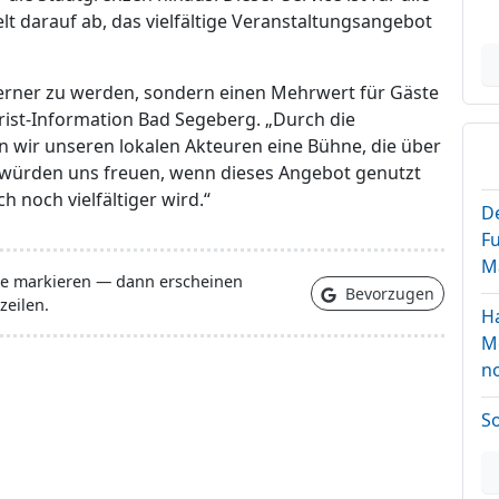
lt darauf ab, das vielfältige Veranstaltungsangebot
derner zu werden, sondern einen Mehrwert für Gäste
urist-Information Bad Segeberg. „Durch die
 wir unseren lokalen Akteuren eine Bühne, die über
r würden uns freuen, wenn dieses Angebot genutzt
 noch vielfältiger wird.“
D
Fu
M
lle markieren — dann erscheinen
Bevorzugen
zeilen.
H
M
n
S