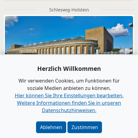
Schleswig-Holstein
Herzlich Willkommen
Wir verwenden Cookies, um Funktionen für
soziale Medien anbieten zu können.
Hier können Sie Ihre Einstellungen bearbeiten.
Weitere Informationen finden Sie in unseren
Datenschutzhinweisen.
Verlag
|
Kontakt
Impressum
|
Datenschutz
|
Barrierefreiheit
|
Bei
Ablehnen
Zustimmen
Google als bevorzugte Quelle merken