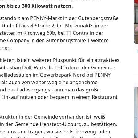
on bis zu 300 Kilowatt nutzen.
adestandort am PENNY-Markt in der Gutenbergstraße
 Rudolf-Diesel-Straße 2, bei Mc Donald’s in der
ätter im Kirchweg 60b, bei TT Contra in der
me Company in der Gutenbergstraße 1 weitere
nnen.
eten, ist ein weiterer Pluspunkt für ein attraktives
 Sebastian Döll, Wirtschaftsförderer der Gemeinde
hnellladesäulen im Gewerbepark Nord bei PENNY
t als auch von weiter weg eine angenehme
end des Ladevorgangs kann man das große
Einkauf nutzen oder bequem in einem Restaurant
struktur in der Gemeinde vorhanden ist, weiß
 der Gemeinde Henstedt-Ulzburg, zu bestätigen.
ei uns und fragen, wo sie ihr E-Fahrzeug laden