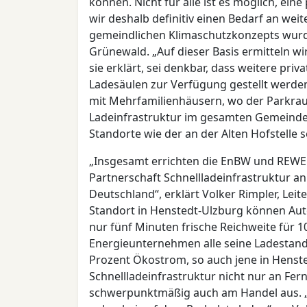
können. Nicht für alle ist es möglich, ein
wir deshalb definitiv einen Bedarf an we
gemeindlichen Klimaschutzkonzepts wurd
Grünewald. „Auf dieser Basis ermitteln w
sie erklärt, sei denkbar, dass weitere pri
Ladesäulen zur Verfügung gestellt werde
mit Mehrfamilienhäusern, wo der Parkraum 
Ladeinfrastruktur im gesamten Gemeinde
Standorte wie der an der Alten Hofstelle s
„Insgesamt errichten die EnBW und REW
Partnerschaft Schnellladeinfrastruktur 
Deutschland“, erklärt Volker Rimpler, Lei
Standort in Henstedt-Ulzburg können Auto
nur fünf Minuten frische Reichweite für 10
Energieunternehmen alle seine Ladestan
Prozent Ökostrom, so auch jene in Henst
Schnellladeinfrastruktur nicht nur an Fe
schwerpunktmäßig auch am Handel aus. 