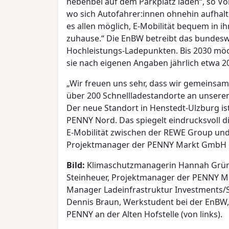
nebenbei auf dem Parkplatz laden“, so Vol
wo sich Autofahrer:innen ohnehin aufhalt
es allen möglich, E-Mobilität bequem in i
zuhause.“ Die EnBW betreibt das bundeswe
Hochleistungs-Ladepunkten. Bis 2030 möch
sie nach eigenen Angaben jährlich etwa 20
„Wir freuen uns sehr, dass wir gemeinsa
über 200 Schnellladestandorte an unsere
Der neue Standort in Henstedt-Ulzburg ist
PENNY Nord. Das spiegelt eindrucksvoll 
E-Mobilität zwischen der REWE Group und
Projektmanager der PENNY Markt GmbH 
Bild:
Klimaschutzmanagerin Hannah Grünew
Steinheuer, Projektmanager der PENNY Ma
Manager Ladeinfrastruktur Investments/S
Dennis Braun, Werkstudent bei der EnBW, 
PENNY an der Alten Hofstelle (von links).