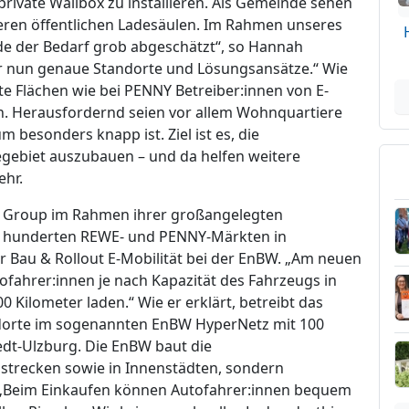
e private Wallbox zu installieren. Als Gemeinde sehen
iteren öffentlichen Ladesäulen. Im Rahmen unseres
e der Bedarf grob abgeschätzt“, so Hannah
ir nun genaue Standorte und Lösungsansätze.“ Wie
vate Flächen wie bei PENNY Betreiber:innen von E-
n. Herausfordernd seien vor allem Wohnquartiere
besonders knapp ist. Ziel ist es, die
gebiet auszubauen – und da helfen weitere
ehr.
E Group im Rahmen ihrer großangelegten
an hunderten REWE- und PENNY-Märkten in
ter Bau & Rollout E-Mobilität bei der EnBW. „Am neuen
fahrer:innen je nach Kapazität des Fahrzeugs in
0 Kilometer laden.“ Wie er erklärt, betreibt das
dorte im sogenannten EnBW HyperNetz mit 100
edt-Ulzburg. Die EnBW baut die
rnstrecken sowie in Innenstädten, sondern
„Beim Einkaufen können Autofahrer:innen bequem