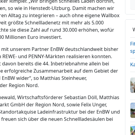
ker Rimpler. „Wir bringen schnelles Laden dorthin,
en, so wie in Henstedt-Ulzburg. Damit machen wir
hren Alltag zu integrieren – auch ohne eigene Wallbox
it größte Schnellladenetz mit mehr als 5.000
te sie diese Zahl auf rund 30.000 erhöhen, wofür
0 Millionen Euro investiert.
Fi
m mit unserem Partner EnBW deutschlandweit bisher
sp
n REWE- und PENNY-Märkten realisieren konnten.
 davon bereits die 44. Inbetriebnahme allein bei
K
die erfolgreiche Zusammenarbeit auf dem Gebiet der
 EnBW wider“, so Matthias Steinheuer,
der Region Nord.
ald, Wirtschaftsförderer Sebastian Döll, Matthias
rkt GmbH der Region Nord, sowie Felix Unger,
tandortakquise Ladeinfrastruktur bei der EnBW und
freuen sich über die neuen Schnellladesäulen bei