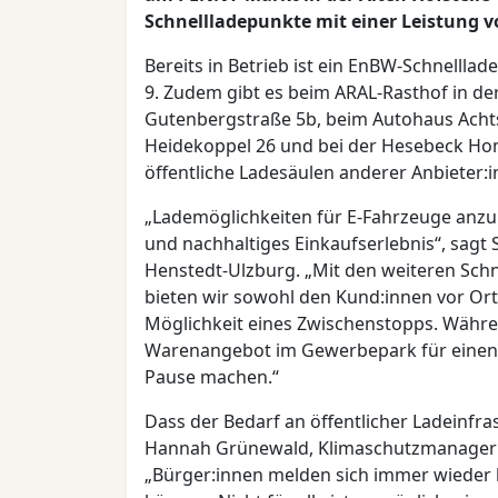
Schnellladepunkte mit einer Leistung v
Bereits in Betrieb ist ein EnBW-Schnelll
9. Zudem gibt es beim ARAL-Rasthof in der
Gutenbergstraße 5b, beim Autohaus Achtst
Heidekoppel 26 und bei der Hesebeck Ho
öffentliche Ladesäulen anderer Anbieter:i
„Lademöglichkeiten für E-Fahrzeuge anzubi
und nachhaltiges Einkaufserlebnis“, sagt
Henstedt-Ulzburg. „Mit den weiteren Sc
bieten wir sowohl den Kund:innen vor Or
Möglichkeit eines Zwischenstopps. Währ
Warenangebot im Gewerbepark für einen 
Pause machen.“
Dass der Bedarf an öffentlicher Ladeinfra
Hannah Grünewald, Klimaschutzmanagerin
„Bürger:innen melden sich immer wieder b