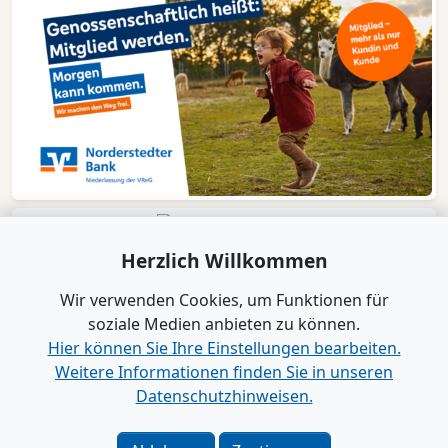
Herzlich Willkommen
Wir verwenden Cookies, um Funktionen für
soziale Medien anbieten zu können.
Hier können Sie Ihre Einstellungen bearbeiten.
Weitere Informationen finden Sie in unseren
Datenschutzhinweisen.
Verlag
|
Kontakt
Impressum
|
Datenschutz
|
Barrierefreiheit
|
Bei