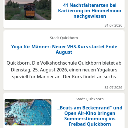
41 Nachtfalterarten bei
Kartierung im Himmelmoor
nachgewiesen
31.07.2026
Stadt Quickborn
Yoga für Männer: Neuer VHS-Kurs startet Ende
August
Quickborn. Die Volkshochschule Quickborn bietet ab
Dienstag, 25. August 2026, einen neuen Yogakurs
speziell für Männer an. Der Kurs findet an sechs
Terminen jeweils von 19 bis 20.30 Uhr im Forum statt.
31.07.2026
Interessierte können den Kurs anschließend ab
Oktober fortsetzen. Mitzubringen sind eine
Stadt Quickborn
Gymnastik...
„Beats am Beckenrand" und
Open Air-Kino bringen
Sommerstimmung ins
Freibad Quickborn