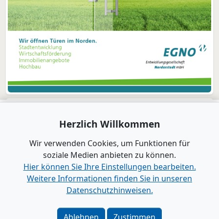
Herzlich Willkommen
Wir verwenden Cookies, um Funktionen für
soziale Medien anbieten zu können.
Hier können Sie Ihre Einstellungen bearbeiten.
Weitere Informationen finden Sie in unseren
Datenschutzhinweisen.
Verlag
|
Kontakt
Impressum
|
Datenschutz
|
Barrierefreiheit
|
Bei
Ablehnen
Zustimmen