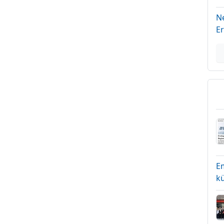
N
Er
E
kü