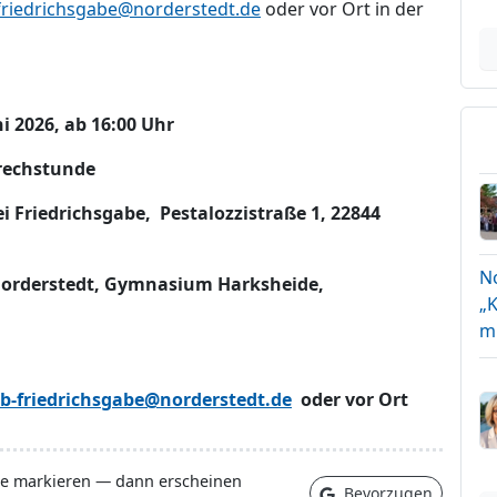
friedrichsgabe@norderstedt.de
oder vor Ort in der
2026, ab 16:00 Uhr
echstunde
chsgabe, Pestalozzistraße 1, 22844
N
erstedt, Gymnasium Harksheide,
„K
m
tb-friedrichsgabe@norderstedt.de
oder vor Ort
lle markieren — dann erscheinen
Bevorzugen