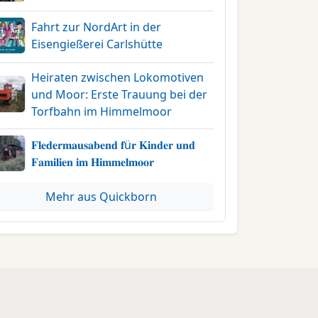
Fahrt zur NordArt in der
Eisengießerei Carlshütte
Heiraten zwischen Lokomotiven
und Moor: Erste Trauung bei der
Torfbahn im Himmelmoor
𝐅𝐥𝐞𝐝𝐞𝐫𝐦𝐚𝐮𝐬𝐚𝐛𝐞𝐧𝐝 𝐟ü𝐫 𝐊𝐢𝐧𝐝𝐞𝐫 𝐮𝐧𝐝
𝐅𝐚𝐦𝐢𝐥𝐢𝐞𝐧 𝐢𝐦 𝐇𝐢𝐦𝐦𝐞𝐥𝐦𝐨𝐨𝐫
Mehr aus Quickborn