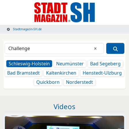
Stadtmagazin-SH.de
Eingabe lösche
Schleswig-Holstein
Neumünster
Bad Segeberg
Bad Bramstedt
Kaltenkirchen
Henstedt-Ulzburg
Quickborn
Norderstedt
Videos