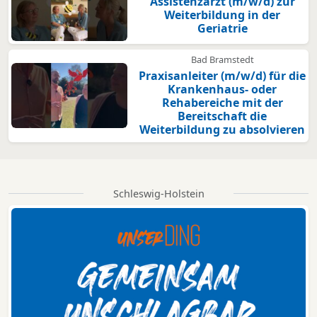
Assistenzarzt (m/w/d) zur
Weiterbildung in der
Geriatrie
Bad Bramstedt
Praxisanleiter (m/w/d) für die
Krankenhaus- oder
Rehabereiche mit der
Bereitschaft die
Weiterbildung zu absolvieren
Schleswig-Holstein