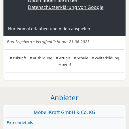
Daten finden Sie in der
Datenschutzerklärung von Google
.
Nur einmal erlauben und Video abspielen
Bad Segeberg • Veröffentlicht am 21.06.2023
# zukunft
# Ausbildung
# Azubis
# Schule
# Weiterbildung
# Beruf
Anbieter
Möbel-Kraft GmbH & Co. KG
Firmendetails