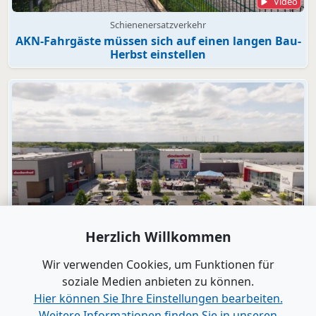
Video
Schienenersatzverkehr
AKN-Fahrgäste müssen sich auf einen langen Bau-
Herbst einstellen
Herzlich Willkommen
Video
dodenhof
Wir verwenden Cookies, um Funktionen für
dodenhof als Arbeitgeber in Kaltenkirchen
soziale Medien anbieten zu können.
Hier können Sie Ihre Einstellungen bearbeiten.
Weitere Informationen finden Sie in unseren