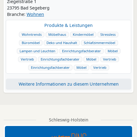
Ziegelstraße 1
23795 Bad Segeberg
Branche:
Wohnen
Produkte & Leistungen
Wohntrends
Möbelhaus
Kindermöbel
Stressless
Büromöbel
Deko und Haushalt
Schlafzimmermöbel
Lampen und Leuchten
Einrichtungsfachberater
Möbel
Vertrieb
Einrichtungsfachberater
Möbel
Vertrieb
Einrichtungsfachberater
Möbel
Vertrieb
Einrichtungsfachberater
Möbel
Vertrieb
Weitere Informationen zu diesem Unternehmen
Einrichtungsfachberater
Möbel
Vertrieb
Schleswig-Holstein