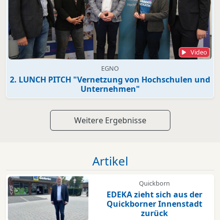
Video
EGNO
2. LUNCH PITCH "Vernetzung von Hochschulen und
Unternehmen"
Weitere Ergebnisse
Artikel
Quickborn
EDEKA zieht sich aus der
Quickborner Innenstadt
zurück