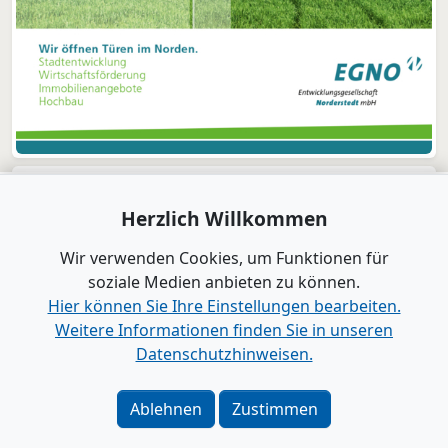
Herzlich Willkommen
Wir verwenden Cookies, um Funktionen für
soziale Medien anbieten zu können.
Hier können Sie Ihre Einstellungen bearbeiten.
Weitere Informationen finden Sie in unseren
Datenschutzhinweisen.
Verlag
|
Kontakt
Impressum
|
Datenschutz
|
Barrierefreiheit
|
Bei
Ablehnen
Zustimmen
Google als bevorzugte Quelle merken