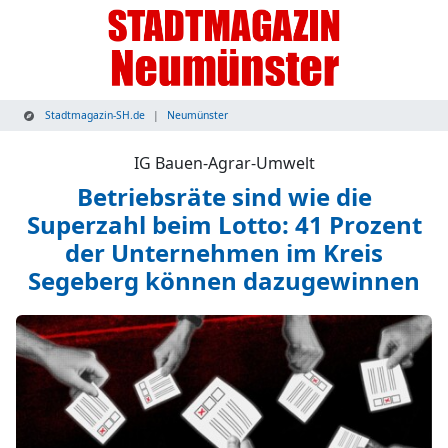
Stadtmagazin-SH.de
Neumünster
IG Bauen-Agrar-Umwelt
Betriebsräte sind wie die
Superzahl beim Lotto: 41 Prozent
der Unternehmen im Kreis
Segeberg können dazugewinnen