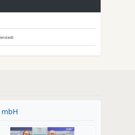
erstedt
t mbH