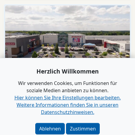
Herzlich Willkommen
Video
dodenhof
Wir verwenden Cookies, um Funktionen für
dodenhof als Arbeitgeber in Kaltenkirchen
soziale Medien anbieten zu können.
Hier können Sie Ihre Einstellungen bearbeiten.
Weitere Informationen finden Sie in unseren
Alle Videos anzeigen
Datenschutzhinweisen.
Verlag
|
Kontakt
Ablehnen
Zustimmen
Impressum
|
Datenschutz
|
Barrierefreiheit
|
Bei