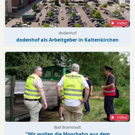
Video
dodenhof
dodenhof als Arbeitgeber in Kaltenkirchen
Video
Bad Bramstedt
"Wir wollen die Moorbahn aus dem