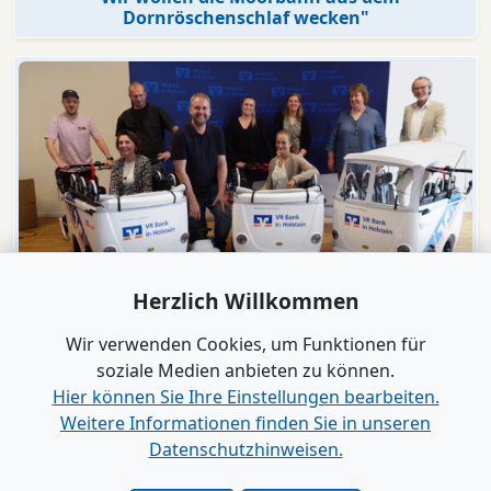
Dornröschenschlaf wecken"
Herzlich Willkommen
Video
Engagement
Wir verwenden Cookies, um Funktionen für
VR Bank in Holstein macht KiTas mobil!
soziale Medien anbieten zu können.
Hier können Sie Ihre Einstellungen bearbeiten.
Weitere Informationen finden Sie in unseren
Alle Videos anzeigen
Datenschutzhinweisen.
Verlag
|
Kontakt