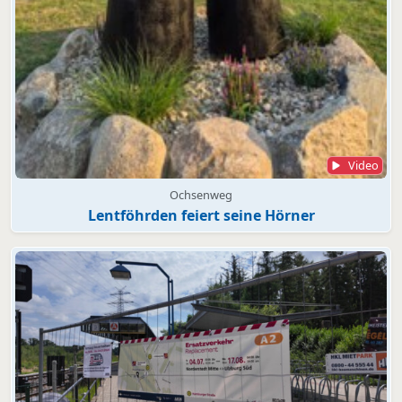
Video
Ochsenweg
Lentföhrden feiert seine Hörner