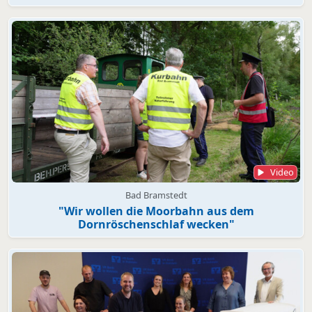
Video
Bad Bramstedt
"Wir wollen die Moorbahn aus dem
Dornröschenschlaf wecken"