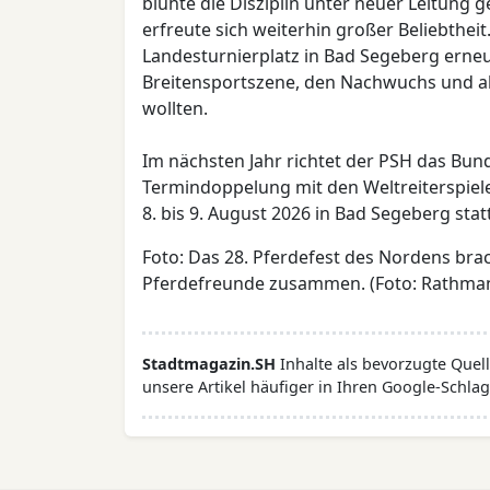
blühte die Disziplin unter neuer Leitun
erfreute sich weiterhin großer Beliebthe
Landesturnierplatz in Bad Segeberg erneu
Breitensportszene, den Nachwuchs und a
wollten.
Im nächsten Jahr richtet der PSH das Bun
Termindoppelung mit den Weltreiterspie
8. bis 9. August 2026 in Bad Segeberg stat
Foto: ­Das 28. Pferdefest des Nordens br
Pferdefreunde zusammen. (Foto: Rathman
Stadtmagazin.SH
Inhalte als bevorzugte Que
unsere Artikel häufiger in Ihren Google-Schlag