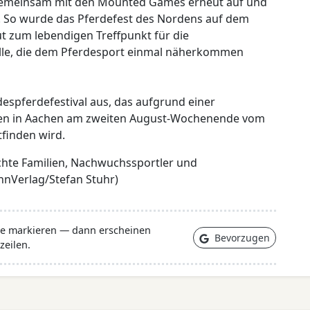
g gemeinsam mit den Mounted Games erneut auf und
it. So wurde das Pferdefest des Nordens auf dem
t zum lebendigen Treffpunkt für die
lle, die dem Pferdesport einmal näherkommen
despferdefestival aus, das aufgrund einer
len in Aachen am zweiten August-Wochenende vom
tfinden wird.
achte Familien, Nachwuchssportler und
nVerlag/Stefan Stuhr)
lle markieren — dann erscheinen
Bevorzugen
zeilen.