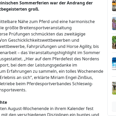
teinischen Sommerferien war der Andrang der
tbegeisterten groß.
nmittelbare Nähe zum Pferd und eine harmonische
e größte Breitensportveranstaltung
verse Prüfungen schmückten das zweitägige
Von Geschicklichkeitswettbewerben und
ettbewerbe, Fahrprüfungen und Horse Agility, bis
narbeit – das Veranstaltungshighlight im Sommer
ausgestattet. „Hier auf dem Pferdefest des Nordens
sport, bei dem der Leistungsgedanke im
rum Erfahrungen zu sammeln, ein tolles Wochenende
lebnis an sich“, erklärte Miriam Engel-Zinßius,
 Betriebe beim Pferdesportverbandes Schleswig-
ensportevents.
chte
ritten August-Wochenende in ihrem Kalender fest
e mit den verschiedenen Disziplinen ein buntes und