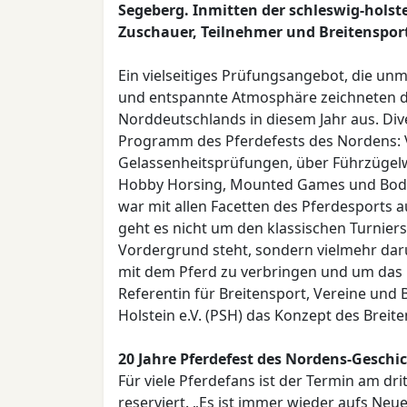
Segeberg. Inmitten der schleswig-hols
Zuschauer, Teilnehmer und Breitenspor
Ein vielseitiges Prüfungsangebot, die u
und entspannte Atmosphäre zeichneten di
Norddeutschlands in diesem Jahr aus. Di
Programm des Pferdefests des Nordens: 
Gelassenheitsprüfungen, über Führzügelw
Hobby Horsing, Mounted Games und Bode
war mit allen Facetten des Pferdesports 
geht es nicht um den klassischen Turnier
Vordergrund steht, sondern vielmehr da
mit dem Pferd zu verbringen und um das Er
Referentin für Breitensport, Vereine und
Holstein e.V. (PSH) das Konzept des Breit
20 Jahre Pferdefest des Nordens-Geschi
Für viele Pferdefans ist der Termin am d
reserviert. „Es ist immer wieder aufs Neu