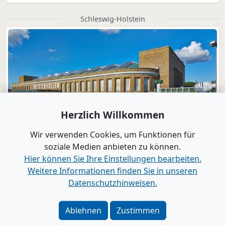
Schleswig-Holstein
Herzlich Willkommen
Wir verwenden Cookies, um Funktionen für
soziale Medien anbieten zu können.
Hier können Sie Ihre Einstellungen bearbeiten.
Weitere Informationen finden Sie in unseren
Datenschutzhinweisen.
Verlag
|
Kontakt
Impressum
|
Datenschutz
|
Barrierefreiheit
|
Bei
Ablehnen
Zustimmen
Google als bevorzugte Quelle merken