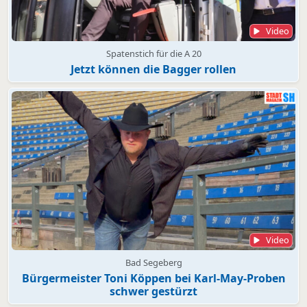
Video
Spatenstich für die A 20
Jetzt können die Bagger rollen
Video
Bad Segeberg
Bürgermeister Toni Köppen bei Karl-May-Proben
schwer gestürzt