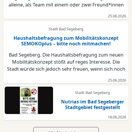
alleine, als Team mit einem oder zwei Freund*innen
oder als Familie – jede*r kann mitmachen. Lies selbst,
25.06.2026
lass dir vorlesen oder hör ein Hörbuch. Als
Herausforderung gibt die Stadtbücherei wieder 10
Stadt Bad Segeberg
K...
Haushaltsbefragung zum Mobilitätskonzept
SEMOKOplus – bitte noch mitmachen!
Bad Segeberg. Die Haushaltsbefragung zum neuen
Mobilitätskonzept stößt auf reges Interesse. Die
Stadt würde sich jedoch sehr freuen, wenn sich noch
weitere Bürgerinnen und Bürger beteiligen. Aus dem
25.06.2026
Grund wurde die Befragung bis zum 15. Juli
verlängert. Zusätzlich wird der 30. Juni als weiterer
Stadt Bad Segeberg
Stic...
Nutrias im Bad Segeberger
Stadtgebiet festgestellt
18.06.2026