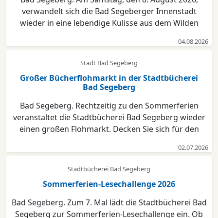
verwandelt sich die Bad Segeberger Innenstadt
wieder in eine lebendige Kulisse aus dem Wilden
Westen. Unter dem beliebten Motto „Eine Stadt spielt
04.08.2026
Karl May“ erwartet Einheimische sowie treue Karl-
May-Fans ab 10 Uhr Aktionen für die ganze Familie.
Stadt Bad Segeberg
Organis...
Großer Bücherflohmarkt in der Stadtbücherei
Bad Segeberg
Bad Segeberg. Rechtzeitig zu den Sommerferien
veranstaltet die Stadtbücherei Bad Segeberg wieder
einen großen Flohmarkt. Decken Sie sich für den
Urlaub mit Büchern, Hörspielen und Hörbüchern,
02.07.2026
Spielen oder Filmen ein. Vom 3. bis 10. Juli
2026 stehen im Gartenzimmer im WortOrt alle
Stadtbücherei Bad Segeberg
ausgesonderten Med...
Sommerferien-Lesechallenge 2026
Bad Segeberg. Zum 7. Mal lädt die Stadtbücherei Bad
Segeberg zur Sommerferien-Lesechallenge ein. Ob