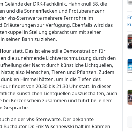
 Gelände der DRK-Fachklinik, Hahnknüll 58, die
ten und die Sonnenflecken und Protuberanzenr
E
der vhs-Sternwarte mehrere Fernrohre im
kü
d Erläuterungen zur Verfügung. Ebenfalls wird das
tenkuppel in Stellung gebracht um mit seiner
in seinen Bann zu ziehen.
Hour statt. Das ist eine stille Demonstration für
gen die zunehmende Lichtverschmutzung durch den
ufhellung der Nacht durch künstliche Lichtquellen,
 Natur, also Menschen, Tieren und Pflanzen. Zudem
n dunklen Himmel hätten, um in die Tiefen des
ur findet von 20.30 bis 21.30 Uhr statt. In dieser
mtliche künstlichen Lichtquellen auszuschalten, auch
de bei Kerzenschein zusammen und führt bei einem
e Gespräche.
uch an der vhs-Sternwarte. Der bekannte
nd Buchautor Dr. Erik Wischnewski hält im Rahmen