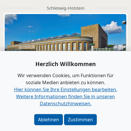
Schleswig-Holstein
Herzlich Willkommen
Wir verwenden Cookies, um Funktionen für
soziale Medien anbieten zu können.
Hier können Sie Ihre Einstellungen bearbeiten.
Weitere Informationen finden Sie in unseren
Datenschutzhinweisen.
Verlag
|
Kontakt
Impressum
|
Datenschutz
|
Barrierefreiheit
|
Bei
Ablehnen
Zustimmen
Google als bevorzugte Quelle merken