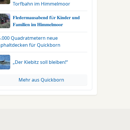
Torfbahn im Himmelmoor
𝐅𝐥𝐞𝐝𝐞𝐫𝐦𝐚𝐮𝐬𝐚𝐛𝐞𝐧𝐝 𝐟ü𝐫 𝐊𝐢𝐧𝐝𝐞𝐫 𝐮𝐧𝐝
𝐅𝐚𝐦𝐢𝐥𝐢𝐞𝐧 𝐢𝐦 𝐇𝐢𝐦𝐦𝐞𝐥𝐦𝐨𝐨𝐫
5.000 Quadratmetern neue
sphaltdecken für Quickborn
„Der Kiebitz soll bleiben!“
Mehr aus Quickborn