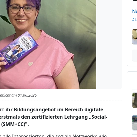
N
z
entlicht am
01.06.2026
t ihr Bildungsangebot im Bereich digitale
rstmals den zertifizierten Lehrgang „Social-
n (SMM+CC)".
 alle Interessierten, die soziale Netzwerke wie