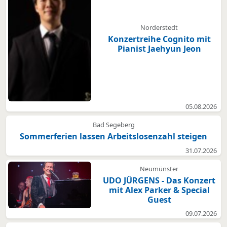
Norderstedt
Konzertreihe Cognito mit
Pianist Jaehyun Jeon
05.08.2026
Bad Segeberg
Sommerferien lassen Arbeitslosenzahl steigen
31.07.2026
Neumünster
UDO JÜRGENS - Das Konzert
mit Alex Parker & Special
Guest
09.07.2026