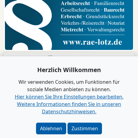
Herzlich Willkommen
Wir verwenden Cookies, um Funktionen für
soziale Medien anbieten zu können.
Hier können Sie Ihre Einstellungen bearbeiten.
Weitere Informationen finden Sie in unseren
Datenschutzhinweisen.
Verlag
|
Kontakt
Impressum
|
Datenschutz
|
Barrierefreiheit
|
Bei
Ablehnen
Zustimmen
Google als bevorzugte Quelle merken