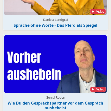
Video
Daniela Landgraf
Sprache ohne Worte - Das Pferd als Spiegel
Video
Genial Reden
Wie Du den Gesprächspartner vor dem Gespräch
aushebelst