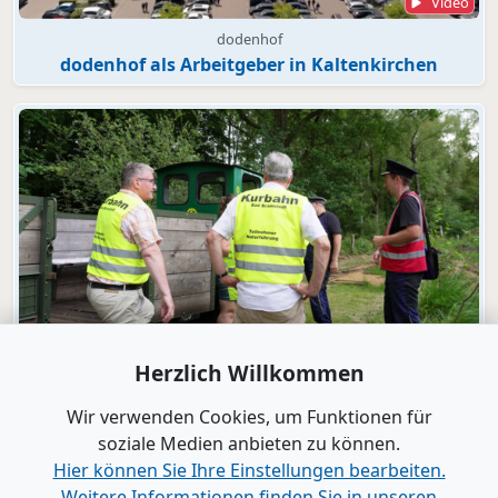
Video
dodenhof
dodenhof als Arbeitgeber in Kaltenkirchen
Video
Herzlich Willkommen
Bad Bramstedt
"Wir wollen die Moorbahn aus dem
Wir verwenden Cookies, um Funktionen für
Dornröschenschlaf wecken"
soziale Medien anbieten zu können.
Hier können Sie Ihre Einstellungen bearbeiten.
Weitere Informationen finden Sie in unseren