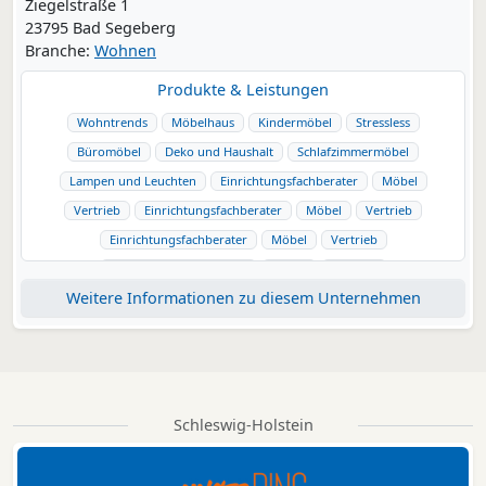
Ziegelstraße 1
23795 Bad Segeberg
Branche:
Wohnen
Produkte & Leistungen
Wohntrends
Möbelhaus
Kindermöbel
Stressless
Büromöbel
Deko und Haushalt
Schlafzimmermöbel
Lampen und Leuchten
Einrichtungsfachberater
Möbel
Vertrieb
Einrichtungsfachberater
Möbel
Vertrieb
Einrichtungsfachberater
Möbel
Vertrieb
Einrichtungsfachberater
Möbel
Vertrieb
Weitere Informationen zu diesem Unternehmen
Einrichtungsfachberater
Möbel
Vertrieb
Schleswig-Holstein