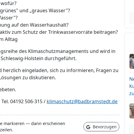
 wofür?
 „grünes" und „graues Wasser"?
Wasser"?
rmung auf den Wasserhaushalt?
ktiv zum Schutz der Trinkwasservorräte beitragen?
m Alltag
tungsreihe des Klimaschutzmanagements und wird in
 Schleswig-Holstein durchgeführt.
 herzlich eingeladen, sich zu informieren, Fragen zu
Lösungen zu diskutieren.
N
Ku
gebeten.
z
Tel. 04192 506-315 /
klimaschutz@badbramstedt.de
lle markieren — dann erscheinen
Bevorzugen
zeilen.