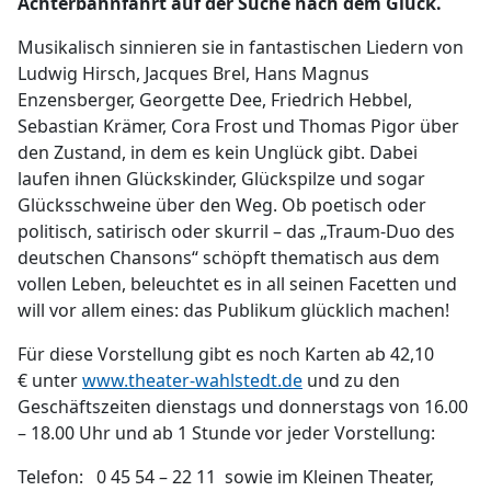
Achterbahnfahrt auf der Suche nach dem Glück.
Musikalisch sinnieren sie in fantastischen Liedern von
Ludwig Hirsch, Jacques Brel, Hans Magnus
Enzensberger, Georgette Dee, Friedrich Hebbel,
Sebastian Krämer, Cora Frost und Thomas Pigor über
den Zustand, in dem es kein Unglück gibt. Dabei
laufen ihnen Glückskinder, Glückspilze und sogar
Glücksschweine über den Weg. Ob poetisch oder
politisch, satirisch oder skurril – das „Traum-Duo des
deutschen Chansons“ schöpft thematisch aus dem
vollen Leben, beleuchtet es in all seinen Facetten und
will vor allem eines: das Publikum glücklich machen!
Für diese Vorstellung gibt es noch Karten ab 42,10
€ unter
www.theater-wahlstedt.de
und zu den
Geschäftszeiten dienstags und donnerstags von 16.00
– 18.00 Uhr und ab 1 Stunde vor jeder Vorstellung:
Telefon: 0 45 54 – 22 11 sowie im Kleinen Theater,