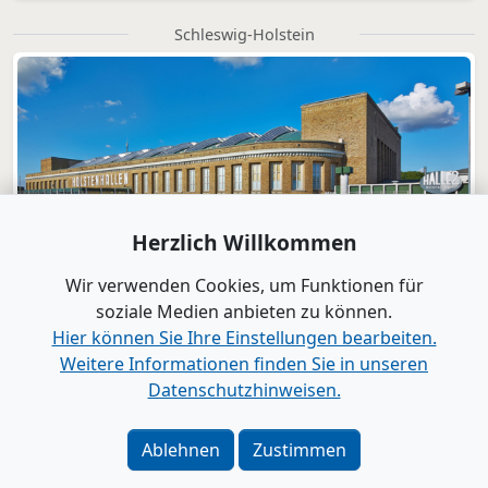
Schleswig-Holstein
Herzlich Willkommen
Wir verwenden Cookies, um Funktionen für
soziale Medien anbieten zu können.
Hier können Sie Ihre Einstellungen bearbeiten.
Weitere Informationen finden Sie in unseren
Datenschutzhinweisen.
Verlag
|
Kontakt
Impressum
|
Datenschutz
|
Barrierefreiheit
|
Bei
Ablehnen
Zustimmen
Google als bevorzugte Quelle merken