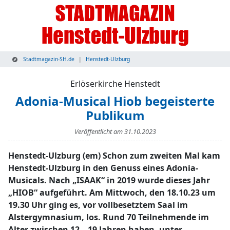
Stadtmagazin-SH.de
Henstedt-Ulzburg
Erlöserkirche Henstedt
Adonia-Musical Hiob begeisterte
Publikum
Veröffentlicht am
31.10.2023
Henstedt-Ulzburg (em) Schon zum zweiten Mal kam
Henstedt-Ulzburg in den Genuss eines Adonia-
Musicals. Nach „ISAAK“ in 2019 wurde dieses Jahr
„HIOB“ auf­geführt. Am Mittwoch, den 18.10.23 um
19.30 Uhr ging es, vor vollbe­setztem Saal im
Alstergymnasium, los. Rund 70 Teilnehmende im
Alter zwischen 12 – 19 Jahren haben, unter