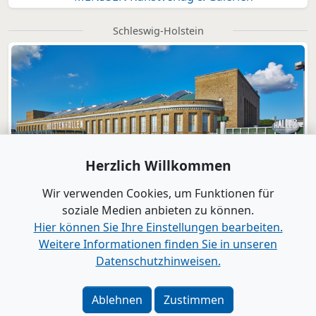
Schleswig-Holstein
Herzlich Willkommen
Wir verwenden Cookies, um Funktionen für
soziale Medien anbieten zu können.
Hier können Sie Ihre Einstellungen bearbeiten.
Weitere Informationen finden Sie in unseren
Datenschutzhinweisen.
Verlag
|
Kontakt
Impressum
|
Datenschutz
|
Barrierefreiheit
|
Bei
Ablehnen
Zustimmen
Google als bevorzugte Quelle merken