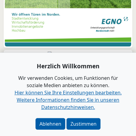
Herzlich Willkommen
Wir verwenden Cookies, um Funktionen für
soziale Medien anbieten zu können.
Hier können Sie Ihre Einstellungen bearbeiten.
Weitere Informationen finden Sie in unseren
Datenschutzhinweisen.
Verlag
|
Kontakt
Impressum
|
Datenschutz
|
Barrierefreiheit
|
Bei
Ablehnen
Zustimmen
Google als bevorzugte Quelle merken