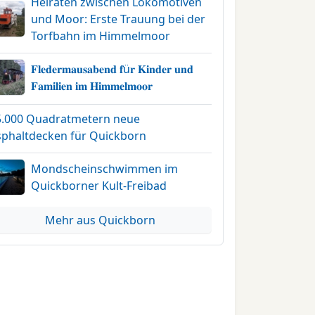
Heiraten zwischen Lokomotiven
und Moor: Erste Trauung bei der
Torfbahn im Himmelmoor
𝐅𝐥𝐞𝐝𝐞𝐫𝐦𝐚𝐮𝐬𝐚𝐛𝐞𝐧𝐝 𝐟ü𝐫 𝐊𝐢𝐧𝐝𝐞𝐫 𝐮𝐧𝐝
𝐅𝐚𝐦𝐢𝐥𝐢𝐞𝐧 𝐢𝐦 𝐇𝐢𝐦𝐦𝐞𝐥𝐦𝐨𝐨𝐫
5.000 Quadratmetern neue
sphaltdecken für Quickborn
Mondscheinschwimmen im
Quickborner Kult-Freibad
Mehr aus Quickborn