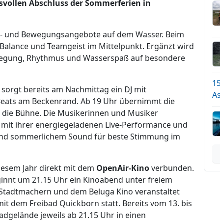
svollen Abschluss der Sommerferien in
h- und Bewegungsangebote auf dem Wasser. Beim
Balance und Teamgeist im Mittelpunkt. Ergänzt wird
egung, Rhythmus und Wasserspaß auf besondere
1
 sorgt bereits am Nachmittag ein DJ mit
A
eats am Beckenrand. Ab 19 Uhr übernimmt die
die Bühne. Die Musikerinnen und Musiker
r mit ihrer energiegeladenen Live-Performance und
und sommerlichem Sound für beste Stimmung im
iesem Jahr direkt mit dem
OpenAir-Kino
verbunden.
nnt um 21.15 Uhr ein Kinoabend unter freiem
Stadtmachern und dem Beluga Kino veranstaltet
mit dem Freibad Quickborn statt. Bereits vom 13. bis
adgelände jeweils ab 21.15 Uhr in einen