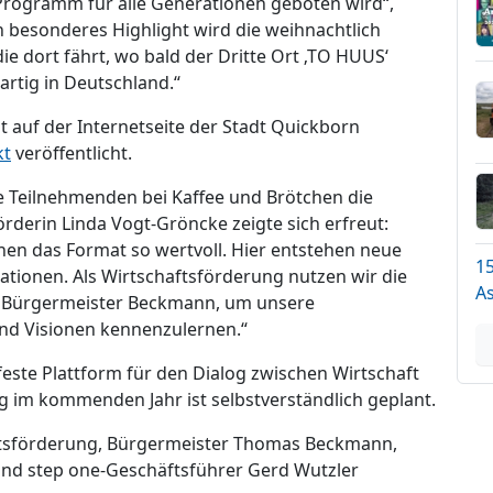
Programm für alle Generationen geboten wird“,
besonderes Highlight wird die weihnachtlich
e dort fährt, wo bald der Dritte Ort ‚TO HUUS‘
gartig in Deutschland.“
auf der Internetseite der Stadt Quickborn
kt
veröffentlicht.
e Teilnehmenden bei Kaffee und Brötchen die
rderin Linda Vogt-Gröncke zeigte sich erfreut:
en das Format so wertvoll. Hier entstehen neue
1
ationen. Als Wirtschaftsförderung nutzen wir die
A
t Bürgermeister Beckmann, um unsere
d Visionen kennenzulernen.“
este Plattform für den Dialog zwischen Wirtschaft
ng im kommenden Jahr ist selbstverständlich geplant.
aftsförderung, Bürgermeister Thomas Beckmann,
und step one-Geschäftsführer Gerd Wutzler