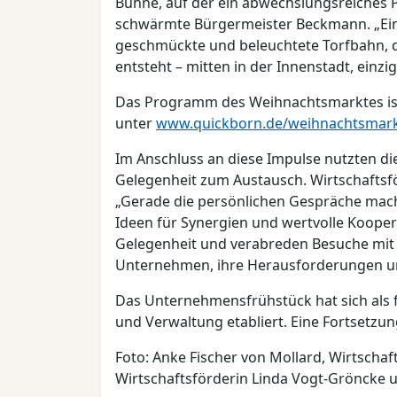
Bühne, auf der ein abwechslungsreiches 
schwärmte Bürgermeister Beckmann. „Ein 
geschmückte und beleuchtete Torfbahn, di
entsteht – mitten in der Innenstadt, einzi
Das Programm des Weihnachtsmarktes ist 
unter
www.quickborn.de/weihnachtsmar
Im Anschluss an diese Impulse nutzten di
Gelegenheit zum Austausch. Wirtschaftsfö
„Gerade die persönlichen Gespräche mach
Ideen für Synergien und wertvolle Kooper
Gelegenheit und verabreden Besuche mi
Unternehmen, ihre Herausforderungen un
Das Unternehmensfrühstück hat sich als f
und Verwaltung etabliert. Eine Fortsetzu
Foto: Anke Fischer von Mollard, Wirtsch
Wirtschaftsförderin Linda Vogt-Gröncke 