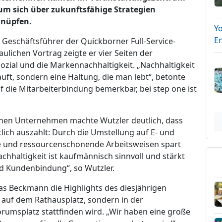
m sich über zukunftsfähige Strategien
knüpfen.
Y
E
 Geschäftsführer der Quickborner Full-Service-
lichen Vortrag zeigte er vier Seiten der
ozial und die Markennachhaltigkeit. „Nachhaltigkeit
kauft, sondern eine Haltung, die man lebt“, betonte
f die Mitarbeiterbindung bemerkbar, bei step one ist
enen Unternehmen machte Wutzler deutlich, dass
lich auszahlt: Durch die Umstellung auf E- und
e und ressourcenschonende Arbeitsweisen spart
achhaltigkeit ist kaufmännisch sinnvoll und stärkt
nd Kundenbindung“, so Wutzler.
as Beckmann die Highlights des diesjährigen
 auf dem Rathausplatz, sondern in der
rumsplatz stattfinden wird. „Wir haben eine große