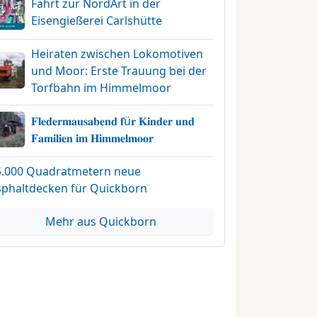
Fahrt zur NordArt in der
Eisengießerei Carlshütte
Heiraten zwischen Lokomotiven
und Moor: Erste Trauung bei der
Torfbahn im Himmelmoor
𝐅𝐥𝐞𝐝𝐞𝐫𝐦𝐚𝐮𝐬𝐚𝐛𝐞𝐧𝐝 𝐟ü𝐫 𝐊𝐢𝐧𝐝𝐞𝐫 𝐮𝐧𝐝
𝐅𝐚𝐦𝐢𝐥𝐢𝐞𝐧 𝐢𝐦 𝐇𝐢𝐦𝐦𝐞𝐥𝐦𝐨𝐨𝐫
5.000 Quadratmetern neue
sphaltdecken für Quickborn
Mehr aus Quickborn