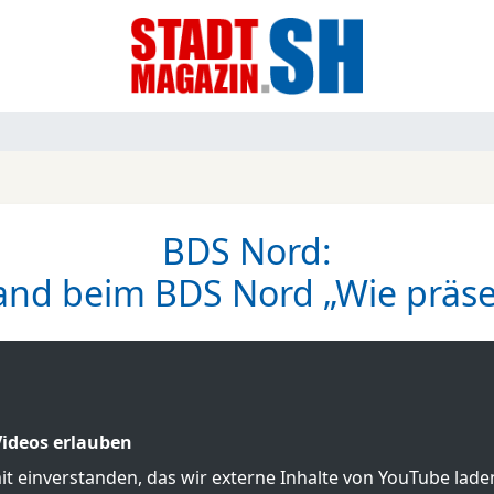
BDS Nord:
nd​ beim BDS Nord „Wie präsen
ideos erlauben
mit einverstanden, das wir externe Inhalte von YouTube lad