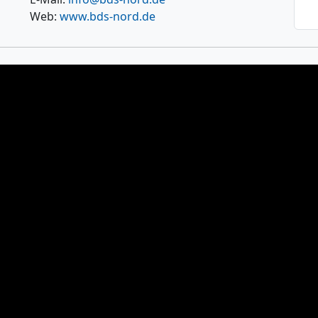
Web:
www.bds-nord.de