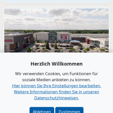
Herzlich Willkommen
Video
dodenhof
Wir verwenden Cookies, um Funktionen für
dodenhof als Arbeitgeber in Kaltenkirchen
soziale Medien anbieten zu können.
Hier können Sie Ihre Einstellungen bearbeiten.
Weitere Informationen finden Sie in unseren
Alle Videos anzeigen
Datenschutzhinweisen.
Verlag
|
Kontakt
Ablehnen
Zustimmen