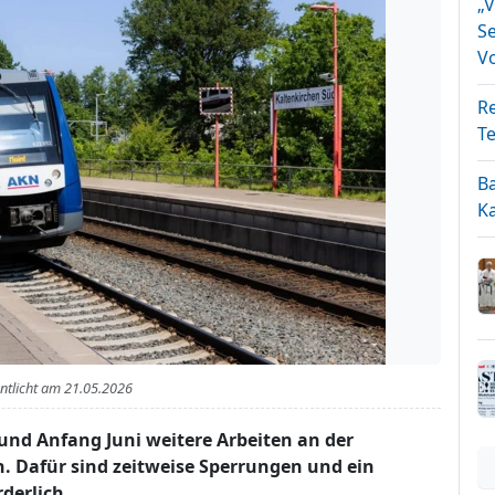
„
S
V
Re
T
Ba
Ka
entlicht am
21.05.2026
und Anfang Juni weitere Arbeiten an der
h. Dafür sind zeitweise Sperrungen und ein
derlich.