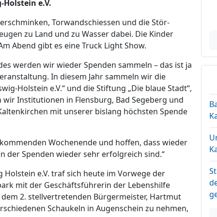
-Holstein e.V.
inderschminken, Torwandschiessen und die Stör-
zeugen zu Land und zu Wasser dabei. Die Kinder
m Abend gibt es eine Truck Light Show.
s werden wir wieder Spenden sammeln – das ist ja
Veranstaltung. In diesem Jahr sammeln wir die
ig-Holstein e.V.“ und die Stiftung „Die blaue Stadt“,
en wir Institutionen in Flensburg, Bad Segeberg und
Ba
 Kaltenkirchen mit unserer bislang höchsten Spende
Ka
U
 am kommenden Wochenende und hoffen, dass wieder
Ka
n der Spenden wieder sehr erfolgreich sind.“
St
Holstein e.V. traf sich heute im Vorwege der
d
park mit der Geschäftsführerin der Lebenshilfe
g
 dem 2. stellvertretenden Bürgermeister, Hartmut
verschiedenen Schaukeln in Augenschein zu nehmen,