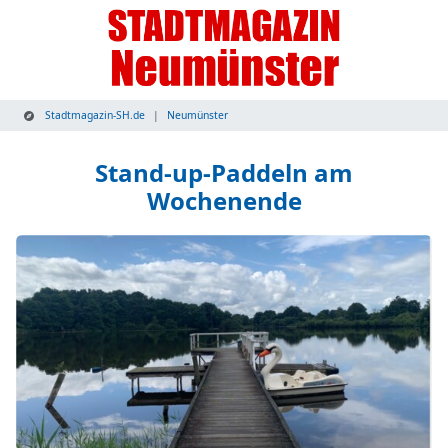
Stadtmagazin-SH.de
Neumünster
Stand-up-Paddeln am
Wochenende