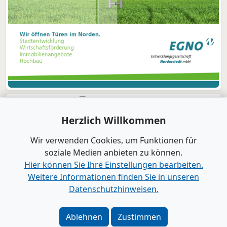
Herzlich Willkommen
Wir verwenden Cookies, um Funktionen für
soziale Medien anbieten zu können.
Hier können Sie Ihre Einstellungen bearbeiten.
Weitere Informationen finden Sie in unseren
Datenschutzhinweisen.
Verlag
|
Kontakt
Impressum
|
Datenschutz
|
Barrierefreiheit
|
Bei
Ablehnen
Zustimmen
Google als bevorzugte Quelle merken