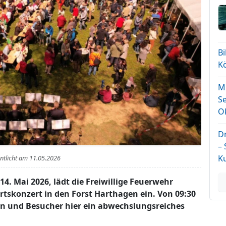
B
K
Mi
Se
O
D
–
K
entlicht am
11.05.2026
14. Mai 2026, lädt die Freiwillige Feuerwehr
tskonzert in den Forst Harthagen ein. Von 09:30
en und Besucher hier ein abwechslungsreiches