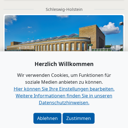
Schleswig-Holstein
Herzlich Willkommen
Wir verwenden Cookies, um Funktionen für
soziale Medien anbieten zu können.
Hier können Sie Ihre Einstellungen bearbeiten.
Weitere Informationen finden Sie in unseren
Datenschutzhinweisen.
Verlag
|
Kontakt
Impressum
|
Datenschutz
|
Barrierefreiheit
|
Bei
Ablehnen
Zustimmen
Google als bevorzugte Quelle merken