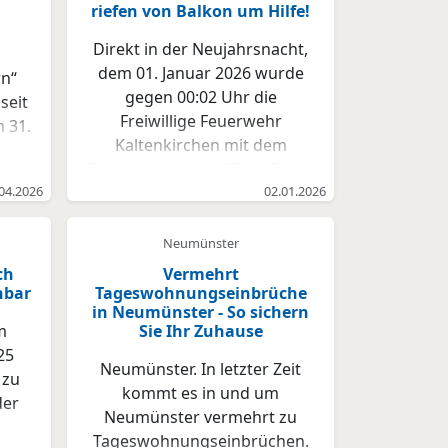
riefen von Balkon um Hilfe!
Direkt in der Neujahrsnacht,
dem 01. Januar 2026 wurde
rn“
gegen 00:02 Uhr die
seit
Freiwillige Feuerwehr
 31.
Kaltenkirchen mit dem
r
Einsatzstichwort "FEU" (Feuer,
reit
04.2026
Standard) in die Straße Am
02.01.2026
d
Hohenmoor alarmiert.
v zu
Mehrere Anrufer meldeten
Neumünster
n in
eine Rauchentwicklung aus
ln.
ch
Vermehrt
dem Keller eines
nbar
Tageswohnungseinbrüche
el
in Neumünster - So sichern
Mehrfamilienhauses. Durch
nd
m
Sie Ihr Zuhause
die im Feuerwehrhaus
r
25
Kaltenkirchen bestehende
Neumünster. In letzter Zeit
 zu
Silvesterbereitschaft vieler
r
kommt es in und um
der
Feuerwehrkameradinnen und
u
Neumünster vermehrt zu
Kameraden, waren die ersten
n
Tageswohnungseinbrüchen.