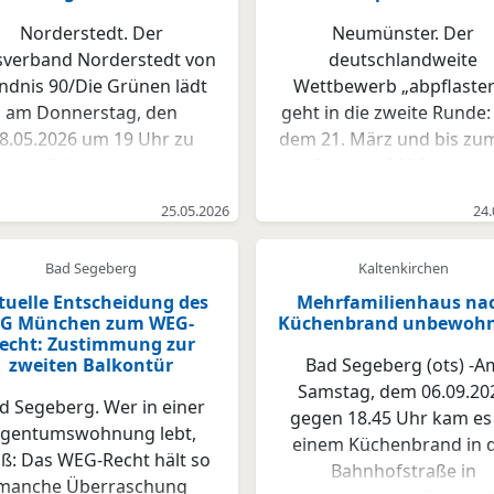
Norderstedt. Der
Neumünster. Der
sverband Norderstedt von
deutschlandweite
ndnis 90/Die Grünen lädt
Wettbewerb „abpflaste
am Donnerstag, den
geht in die zweite Runde: 
8.05.2026 um 19 Uhr zu
dem 21. März und bis zum
inem Grünschnack zum
Oktober 2026 lädt de
ema Photovoltaik in das
freundschaftliche Wettst
25.05.2026
24.
staurant Lenci‘s ein. Die
zwischen Städten un
rgiekosten einzudämmen
Gemeinden dazu ein, akti
Bad Segeberg
Kaltenkirchen
ird immer wichtiger. Wie
werden und graue Fläche
kann ich meine eigene
grüne Orte zu verwande
tuelle Entscheidung des
Mehrfamilienhaus na
G München zum WEG-
Küchenbrand unbewoh
rgiewende starten? Ist ein
Ziel ist es, möglichst vi
echt: Zustimmung zur
Balkonkraftwerk ein
Fläche zu entsiegeln u
zweiten Balkontür
Bad Segeberg (ots) -A
geeignetes Mittel? Alle
damit einen Beitrag fü
Samstag, dem 06.09.20
orderstedterinnen und
Klimaanpassung,
d Segeberg. Wer in einer
gegen 18.45 Uhr kam es
rderstedter sind herzlich
Biodiversität und eine
igentumswohnung lebt,
einem Küchenbrand in 
ngeladen. Es geht um den
lebenswerten Stadt z
ß: Das WEG-Recht hält so
Bahnhofstraße in
Austausch persönlicher
leisten. Grüne Fläche
manche Überraschung