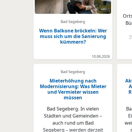
Ort
Bad Segeberg
Bü
Wenn Balkone bröckeln: Wer
muss sich um die Sanierung
2
kümmern?
e
Th
10.06.2026
Re
Ene
Bad Segeberg
w
Mieterhöhung nach
Ak
Modernisierung: Was Mieter
A
Ene
und Vermieter wissen
R
müssen
N
Bad Segeberg. In vielen
Ba
No
Städten und Gemeinden –
E
ei
auch rund um Bad
wei
Segeberg – werden derzeit