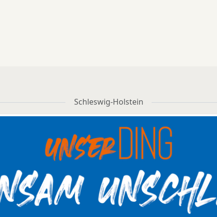
ition bezogen – und zwar
aus Oersdorf alarmiert. 
Möglichkeit, abgetrage
gunsten des bauwilligen
Eintreffen der Freiwilli
Platten und Steine auf Ko
entümers. WEG-Recht: Der
Feuerwehr waren bereits 
der Stadt zu entsorgen. 
konkrete Fall vor dem
Bewohner im Freien. Ledig
mtsgericht München Ein
eine Person wurde vo
nungseigentümer wollte
oberen Balkon aus über 
n vorhandenes Fenster in
Teleskopmastfahrzeug 
e Balkontür umbauen, um
Kaltenkirchen gerettet. 
ne Wohnung komfortabler
Person wurde
Schleswig-Holstein
d heller zu gestalten. Die
rettungsdienstlich verso
übrigen Eigentümer
und vorsorglich in ein
verweigerten ihre
nahegelegenes Kranken
timmung. Sie führten an,
gebracht. Die Feuerwehr 
dass die Veränderung
mit umluftunabhängig
öglicherweise Probleme
Atemschutz und einem
verursachen könne –
beispielsweise im Hinb