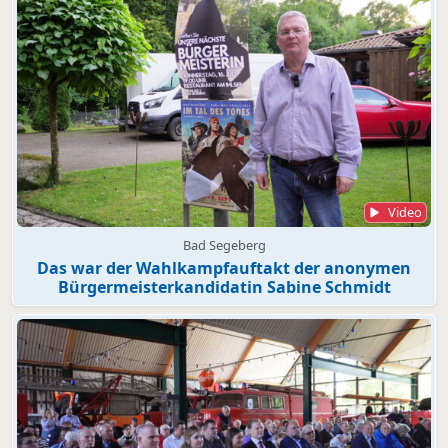
Video
Bad Segeberg
Das war der Wahlkampfauftakt der anonymen
Bürgermeisterkandidatin Sabine Schmidt