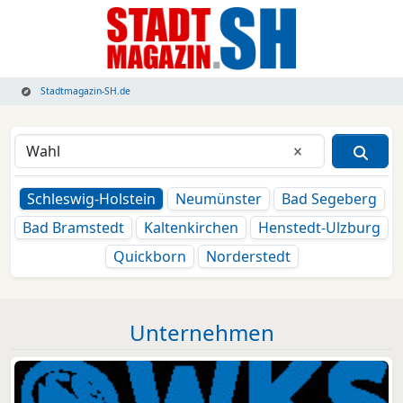
Stadtmagazin-SH.de
Eingabe lösche
Schleswig-Holstein
Neumünster
Bad Segeberg
Bad Bramstedt
Kaltenkirchen
Henstedt-Ulzburg
Quickborn
Norderstedt
Unternehmen