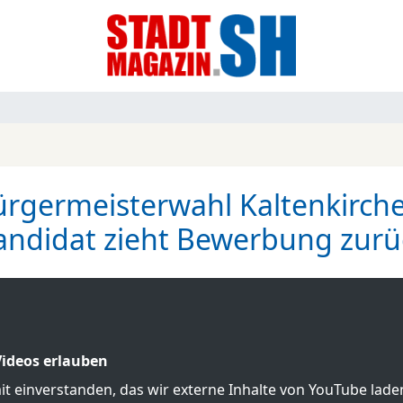
rgermeisterwahl Kaltenkirch
andidat zieht Bewerbung zurü
ideos erlauben
mit einverstanden, das wir externe Inhalte von YouTube lad