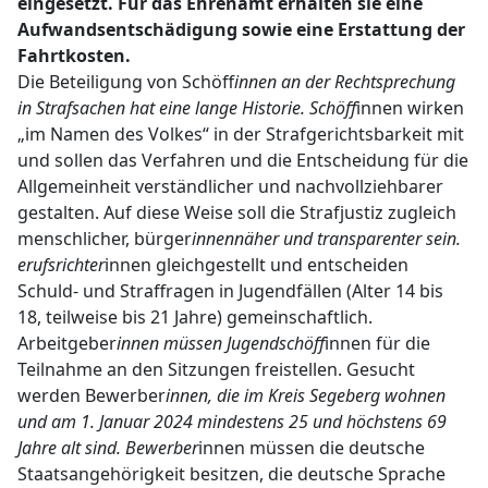
eingesetzt. Für das Ehrenamt erhalten sie eine
Aufwandsentschädigung sowie eine Erstattung der
Fahrtkosten.
Die Beteiligung von Schöff
innen an der Rechtsprechung
in Strafsachen hat eine lange Historie. Schöff
innen wirken
„im Namen des Volkes“ in der Strafgerichtsbarkeit mit
und sollen das Verfahren und die Entscheidung für die
Allgemeinheit verständlicher und nachvollziehbarer
gestalten. Auf diese Weise soll die Strafjustiz zugleich
menschlicher, bürger
innennäher und transparenter sein.
erufsrichter
innen gleichgestellt und entscheiden
Schuld- und Straffragen in Jugendfällen (Alter 14 bis
18, teilweise bis 21 Jahre) gemeinschaftlich.
Arbeitgeber
innen müssen Jugendschöff
innen für die
Teilnahme an den Sitzungen freistellen. Gesucht
werden Bewerber
innen, die im Kreis Segeberg wohnen
und am 1. Januar 2024 mindestens 25 und höchstens 69
Jahre alt sind. Bewerber
innen müssen die deutsche
Staatsangehörigkeit besitzen, die deutsche Sprache