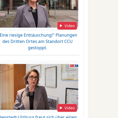
Video
"Eine riesige Enttäuschung!" Planungen
des Dritten Ortes am Standort CCU
gestoppt.
Video
Henstedt-Ulzburg freut sich über einen