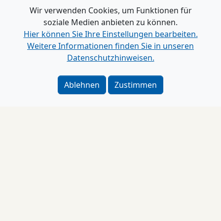
Wir verwenden Cookies, um Funktionen für
Schleswig-Holstein
soziale Medien anbieten zu können.
Hier können Sie Ihre Einstellungen bearbeiten.
Weitere Informationen finden Sie in unseren
Datenschutzhinweisen.
Ablehnen
Zustimmen
Impressum
Verlag
|
Kontakt
Impressum
|
Datenschutz
|
Barrierefreiheit
|
Bei
Google als bevorzugte Quelle merken