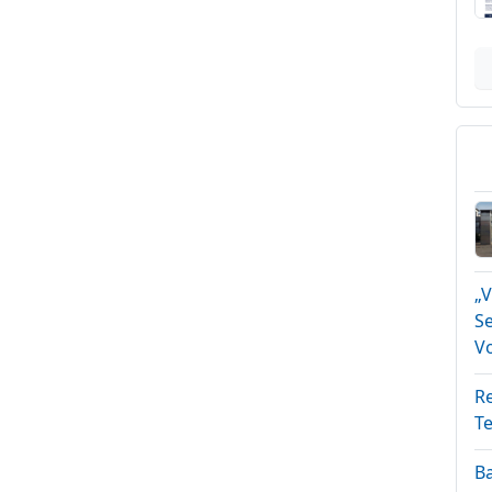
„
S
V
Re
T
Ba