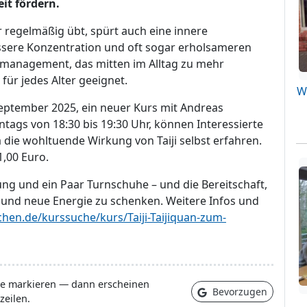
it fördern.
r regelmäßig übt, spürt auch eine innere
ssere Konzentration und oft sogar erholsameren
essmanagement, das mitten im Alltag zu mehr
 für jedes Alter geeignet.
W
September 2025, ein neuer Kurs mit Andreas
ags von 18:30 bis 19:30 Uhr, können Interessierte
die wohltuende Wirkung von Taiji selbst erfahren.
1,00 Euro.
ng und ein Paar Turnschuhe – und die Bereitschaft,
 und neue Energie zu schenken. Weitere Infos und
chen.de/kurssuche/kurs/Taiji-Taijiquan-zum-
lle markieren — dann erscheinen
Bevorzugen
zeilen.